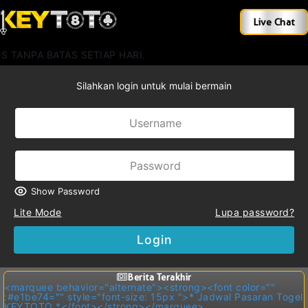
Live Chat
ATAS SETIAP HARI.
Silahkan login untuk mulai bermain
Show Password
Lite Mode
Lupa password?
Login
Berita Terakhir
<marquee behavior="alternate"><strong><font color=""
:#e1be74="" style="font-size: 15px ">* Jadwal Pasaran Togel
KEYTOTO *</font></strong></marquee>