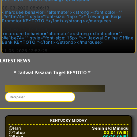
08-03-2026 08:06:13
<marquee behavior="alternate"><strong><font color=""
:#e1be74="" style="font-size: 15px ">* Lowongan Kerja
Promotor KEYTOTO *</font></strong></marquee>
27-12-2025 17:30:54
<marquee behavior="alternate"><strong><font color=""
:#e1be74="" style="font-size: 15px ">* Jadwal Online Offline
Bank KEYTOTO *</font></strong></marquee>
11-05-2025 12:53:28
LATEST
NEWS
* Jadwal Pasaran Togel KEYTOTO *
JAM & JADWAL BUKAAN TOGEL
KENTUCKY MIDDAY
Hari
Senin s/d Minggu
Tutup
00:01 (WIB)
Buka
00:20 (WIB)